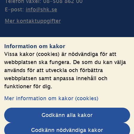
Telefon växel: 08-508 862 00
E-post: 
info@shk.se
Mer kontaktuppgifter
Webbplatsen
Information om kakor
Om kakor
Vissa kakor (cookies) är nödvändiga för att
webbplatsen ska fungera. De som du kan välja
Behandling av personuppgifter
används för att utveckla och förbättra
Tillgänglighetsredogörelse
webbplatsen samt anpassa innehåll och
funktioner för dig.
Följ oss
Mer information om kakor (cookies)
LinkedIn
YouTube
Godkänn alla kakor
(länk
(länk
till
till
Andra webbplatser 
Godkänn nödvändiga kakor