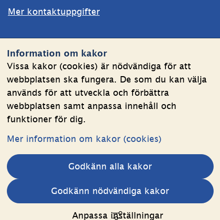
Mer kontaktuppgifter
Webbplatsen
Information om kakor
Om kakor
Vissa kakor (cookies) är nödvändiga för att
webbplatsen ska fungera. De som du kan välja
Behandling av personuppgifter
används för att utveckla och förbättra
Tillgänglighetsredogörelse
webbplatsen samt anpassa innehåll och
funktioner för dig.
Följ oss
Mer information om kakor (cookies)
LinkedIn
YouTube
Godkänn alla kakor
(länk
(länk
till
till
Andra webbplatser 
Godkänn nödvändiga kakor
annan
annan
Länk till annan webbplats.
Estoniawebb
webbplats,
webbplats,
Anpassa inställningar