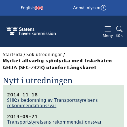
English
Anmäl olyckor
Meny
Sök
Startsida
/
Sök utredningar
/
Mycket allvarlig sjöolycka med fiskebåten
GELIA (SFC-7323) utanför Långskäret
Nytt i utredningen
2014-11-18
SHK:s bedömning av Transportstyrelsens
rekommendationssvar
(pdf,
240.2kB)
2014-09-21
Transportstyrelsens rekommendationssvar