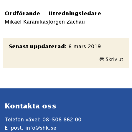
Ordförande
Utredningsledare
Mikael Karanikas
Jörgen Zachau
Sidinformation
6 mars 2019
Senast uppdaterad:
Skriv ut
Sidfot
Kontakta oss
Telefon växel: 08-508 862 00
E-post: 
info@shk.se