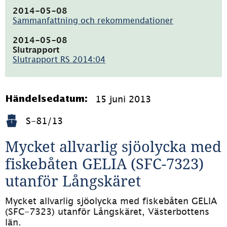
(pdf,
89.6kB)
2014-05-08
Sammanfattning och rekommendationer
(pdf,
66.8kB)
2014-05-08
Slutrapport
Slutrapport RS 2014:04
(pdf,
1.1MB)
15 juni 2013
Händelsedatum:
S-81/13
Mycket allvarlig sjöolycka med 
fiskebåten GELIA (SFC-7323) 
utanför Långskäret
Mycket allvarlig sjöolycka med fiskebåten GELIA 
(SFC-7323) utanför Långskäret, Västerbottens 
län.