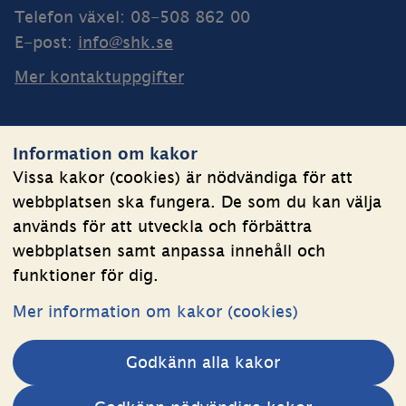
Telefon växel: 08-508 862 00
E-post: 
info@shk.se
Mer kontaktuppgifter
Webbplatsen
Information om kakor
Om kakor
Vissa kakor (cookies) är nödvändiga för att
webbplatsen ska fungera. De som du kan välja
Behandling av personuppgifter
används för att utveckla och förbättra
Tillgänglighetsredogörelse
webbplatsen samt anpassa innehåll och
funktioner för dig.
Följ oss
Mer information om kakor (cookies)
LinkedIn
YouTube
Godkänn alla kakor
(länk
(länk
till
till
Andra webbplatser 