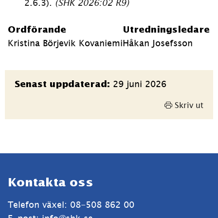
2.6.3). 
(SHK 2026:02 R9)
Ordförande
Utredningsledare
Kristina Börjevik Kovaniemi
Håkan Josefsson
Sidinformation
29 juni 2026
Senast uppdaterad:
Skriv ut
Sidfot
Kontakta oss
Telefon växel: 08-508 862 00