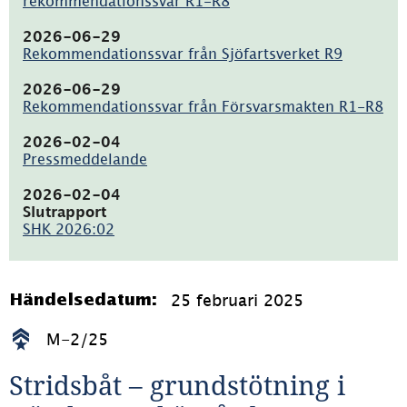
rekommendationssvar R1-R8
(pdf,
64.3kB)
2026-06-29
Rekommendationssvar från Sjöfartsverket R9
(pdf,
132.1kB)
2026-06-29
Rekommendationssvar från Försvarsmakten R1-R8
(pdf,
113.2kB)
2026-02-04
Pressmeddelande
(pdf,
101.3kB)
2026-02-04
Slutrapport
SHK 2026:02
(pdf,
2.2MB)
25 februari 2025
Händelsedatum:
M-2/25
Stridsbåt – grundstötning i 