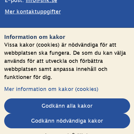
E-post: 
info@shk.se
Mer kontaktuppgifter
Webbplatsen
Information om kakor
Om kakor
Vissa kakor (cookies) är nödvändiga för att
webbplatsen ska fungera. De som du kan välja
Behandling av personuppgifter
används för att utveckla och förbättra
Tillgänglighetsredogörelse
webbplatsen samt anpassa innehåll och
funktioner för dig.
Följ oss
Mer information om kakor (cookies)
LinkedIn
YouTube
Godkänn alla kakor
(länk
(länk
till
till
Andra webbplatser 
Godkänn nödvändiga kakor
annan
annan
Länk till annan webbplats.
Estoniawebb
webbplats,
webbplats,