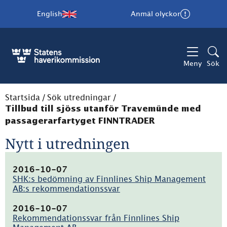
English
Anmäl olyckor
Meny
Sök
Startsida
/
Sök utredningar
/
Tillbud till sjöss utanför Travemünde med
passagerarfartyget FINNTRADER
Nytt i utredningen
2016-10-07
SHK:s bedömning av Finnlines Ship Management
AB:s rekommendationssvar
(pdf,
736.2kB)
2016-10-07
Rekommendationssvar från Finnlines Ship