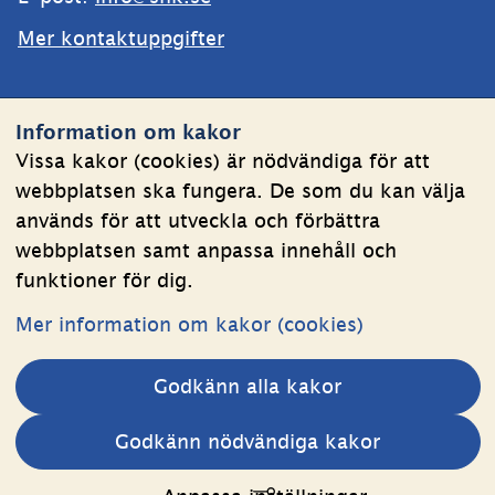
Mer kontaktuppgifter
Webbplatsen
Information om kakor
Om kakor
Vissa kakor (cookies) är nödvändiga för att
webbplatsen ska fungera. De som du kan välja
Behandling av personuppgifter
används för att utveckla och förbättra
Tillgänglighetsredogörelse
webbplatsen samt anpassa innehåll och
funktioner för dig.
Följ oss
Mer information om kakor (cookies)
LinkedIn
YouTube
Godkänn alla kakor
(länk
(länk
till
till
Andra webbplatser 
Godkänn nödvändiga kakor
annan
annan
Länk till annan webbplats.
Estoniawebb
webbplats,
webbplats,