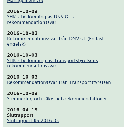
Management AB
(pdf,
318.8kB)
2016-10-03
SHK:s bedömning av DNV GL:s
rekommendationssvar
(pdf,
1.4MB)
2016-10-03
Rekommendationssvar från DNV GL (Endast
engelsk)
(pdf,
202.9kB)
2016-10-03
SHK:s bedömning av Transportstyrelsens
rekommendationssvar
(pdf,
522.1kB)
2016-10-03
Rekommendationssvar från Transportstyrelsen
(pdf,
592.8kB)
2016-10-03
Summering och säkerhetsrekommendationer
(pdf,
89.5kB)
2016-04-13
Slutrapport
Slutrapport RS 2016:03
(pdf,