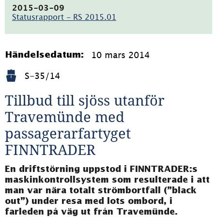
1.5MB)
2015-03-09
Statusrapport - RS 2015.01
(pdf,
680.9kB)
10 mars 2014
Händelsedatum:
S-35/14
Tillbud till sjöss utanför 
Travemünde med 
passagerarfartyget 
FINNTRADER
En driftstörning uppstod i FINNTRADER:s 
maskinkontrollsystem som resulterade i att 
man var nära totalt strömbortfall (”black 
out”) under resa med lots ombord, i 
farleden på väg ut från Travemünde.