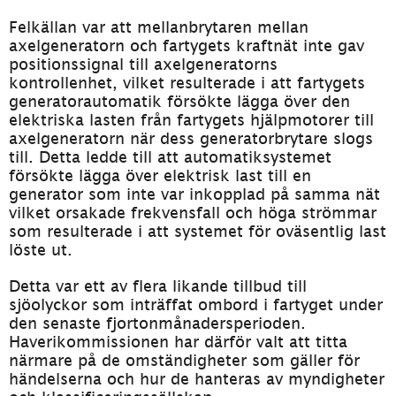
Felkällan var att mellanbrytaren mellan 
axelgeneratorn och fartygets kraftnät inte gav 
positionssignal till axelgeneratorns 
kontrollenhet, vilket resulterade i att fartygets 
generatorautomatik försökte lägga över den 
elektriska lasten från fartygets hjälpmotorer till 
axelgeneratorn när dess generatorbrytare slogs 
till. Detta ledde till att automatiksystemet 
försökte lägga över elektrisk last till en 
generator som inte var inkopplad på samma nät 
vilket orsakade frekvensfall och höga strömmar 
som resulterade i att systemet för oväsentlig last 
löste ut. 
Detta var ett av flera likande tillbud till 
sjöolyckor som inträffat ombord i fartyget under 
den senaste fjortonmånadersperioden. 
Haverikommissionen har därför valt att titta 
närmare på de omständigheter som gäller för 
händelserna och hur de hanteras av myndigheter 