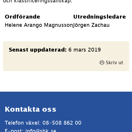
och klassificeringssällskap. 
Ordförande
Utredningsledare
Helene Arango Magnusson
Jörgen Zachau
Sidinformation
6 mars 2019
Senast uppdaterad:
Skriv ut
Sidfot
Kontakta oss
Telefon växel: 08-508 862 00
E-post: 
info@shk.se